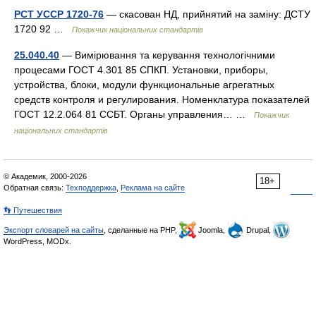
РСТ УССР 1720-76
— скасован НД, прийнятий на заміну: ДСТУ
1720 92 …
Покажчик національних стандартів
25.040.40
— Вимірювання та керування технологічними
процесами ГОСТ 4.301 85 СПКП. Установки, приборы,
устройства, блоки, модули функциональные агрегатных
средств контроля и регулирования. Номенклатура показателей
ГОСТ 12.2.064 81 ССБТ. Органы управления… …
Покажчик
національних стандартів
© Академик, 2000-2026
18+
Обратная связь:
Техподдержка
,
Реклама на сайте
👣 Путешествия
Экспорт словарей на сайты
, сделанные на PHP,
Joomla,
Drupal,
WordPress, MODx.