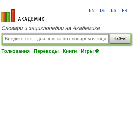
EN
DE
ES
FR
academic.ru
Словари и энциклопедии на Академике
Найти!
Толкования
Переводы
Книги
Игры ⚽